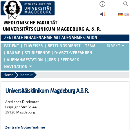
MEDIZINISCHE FAKULTÄT
UNIVERSITÄTSKLINIKUM MAGDEBURG A. ö. R.
ZENTRALE NOTAUFNAHME MIT AUFNAHMESTATION
PATIENT
ZUWEISER
RETTUNGSDIENST
TEAM
RÄUME
STUDIERENDE
D-ARZT-VERFAHREN
AUFNAHMESTATION
JOBS
FEEDBACK
Home
Kontakt
Universitätsklinikum Magdeburg A.ö.R.
Ärztliches Direktorat
Leipziger Straße 44
39120 Magdeburg
Zentrale Notaufnahme