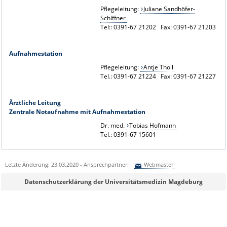
Pflegeleitung:
Juliane Sandhöfer-
Schiffner
Tel:: 0391-67 21202 Fax: 0391-67 21203
Aufnahmestation
Pflegeleitung:
Antje Tholl
Tel.: 0391-67 21224 Fax: 0391-67 21227
Ärztliche Leitung
Zentrale Notaufnahme mit Aufnahmestation
Dr. med.
Tobias Hofmann
Tel.: 0391-67 15601
Letzte Änderung: 23.03.2020 - Ansprechpartner:
Webmaster
Sie können eine Nachricht versenden an:
Webmaster
Datenschutzerklärung der Universitätsmedizin Magdeburg
Ihre E-Mailadresse:
Ihr Anliegen: