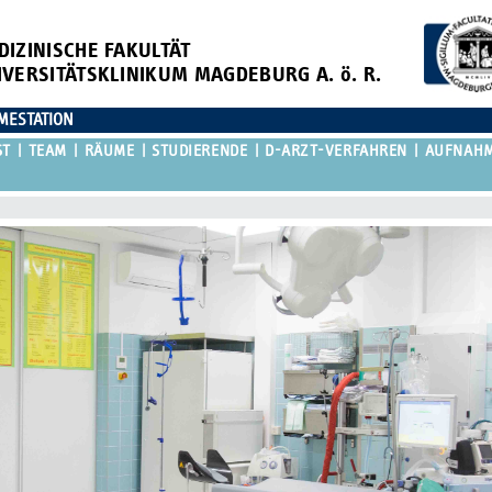
DIZINISCHE FAKULTÄT
IVERSITÄTSKLINIKUM MAGDEBURG A. ö. R.
MESTATION
ST
TEAM
RÄUME
STUDIERENDE
D-ARZT-VERFAHREN
AUFNAHM