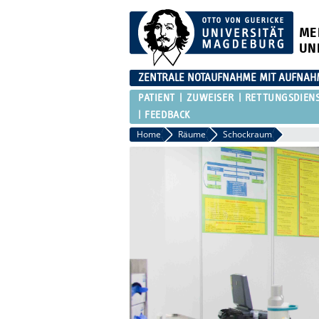
ME
UN
ZENTRALE NOTAUFNAHME MIT AUFNAH
PATIENT
ZUWEISER
RETTUNGSDIEN
FEEDBACK
Home
Räume
Schockraum