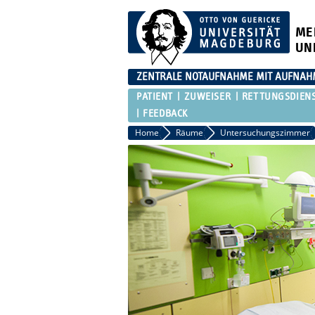
ME
UN
ZENTRALE NOTAUFNAHME MIT AUFNAH
PATIENT
ZUWEISER
RETTUNGSDIEN
FEEDBACK
Home
Räume
Untersuchungszimmer