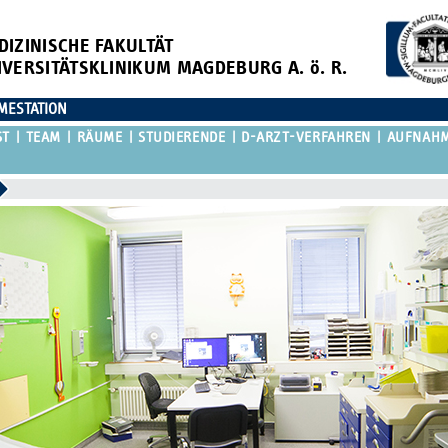
DIZINISCHE FAKULTÄT
IVERSITÄTSKLINIKUM MAGDEBURG A. ö. R.
MESTATION
ST
TEAM
RÄUME
STUDIERENDE
D-ARZT-VERFAHREN
AUFNAHM